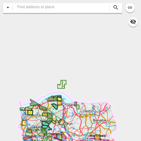
All
Search