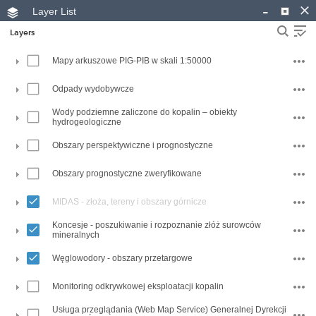
-
Layer List
Layers
Mapy arkuszowe PIG-PIB w skali 1:50000
Odpady wydobywcze
Wody podziemne zaliczone do kopalin – obiekty
hydrogeologiczne
Obszary perspektywiczne i prognostyczne
+
Obszary prognostyczne zweryfikowane
–
MIDAS - złoża, tereny i obszary górnicze
Koncesje - poszukiwanie i rozpoznanie złóż surowców
mineralnych
Węglowodory - obszary przetargowe
1:8,000,000
Monitoring odkrywkowej eksploatacji kopalin
PIG-PIB
Usługa przeglądania (Web Map Service) Generalnej Dyrekcji